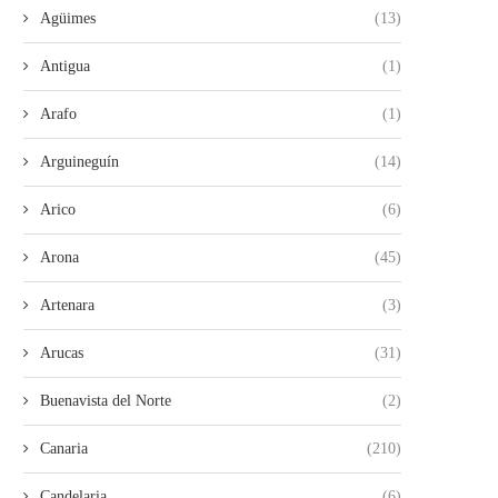
Agüimes
(13)
Antigua
(1)
EL PAPA RECIBE ‘LAS OTRAS
UN HOMBRE DE 32 AÑOS 
Arafo
(1)
HISTORIAS DEL VOLCÁN’,...
TRAS UN...
13/06/2026
07/06/2026
Arguineguín
(14)
Arico
(6)
Arona
(45)
Artenara
(3)
Arucas
(31)
Buenavista del Norte
(2)
Canaria
(210)
Candelaria
(6)