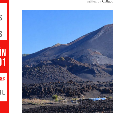
written by
Cn8noti