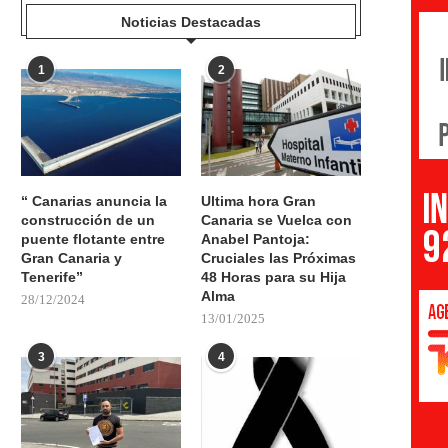
Noticias Destacadas
1
2
“ Canarias anuncia la
Ultima hora Gran
construcción de un
Canaria se Vuelca con
puente flotante entre
Anabel Pantoja:
Gran Canaria y
Cruciales las Próximas
Tenerife”
48 Horas para su Hija
Alma
28/12/2024
13/01/2025
3
4