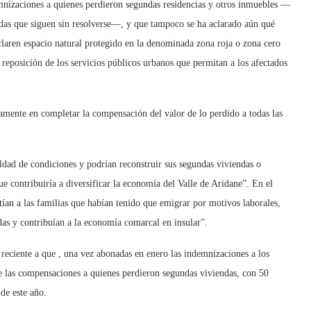
mnizaciones a quienes perdieron segundas residencias y otros inmuebles —
endas que siguen sin resolverse—, y que tampoco se ha aclarado aún qué
claren espacio natural protegido en la denominada zona roja o zona cero
a reposición de los servicios públicos urbanos que permitan a los afectados
iamente en completar la compensación del valor de lo perdido a todas las
aldad de condiciones y podrían reconstruir sus segundas viviendas o
e contribuiría a diversificar la economía del Valle de Aridane”. En el
tían a las familias que habían tenido que emigrar por motivos laborales,
as y contribuían a la economía comarcal en insular”.
eciente a que , una vez abonadas en enero las indemnizaciones a los
 de las compensaciones a quienes perdieron segundas viviendas, con 50
de este año.