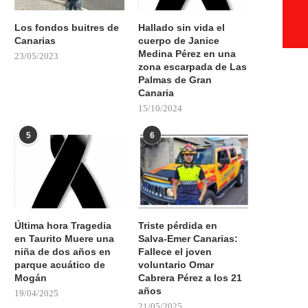
Los fondos buitres de
Hallado sin vida el
Canarias
cuerpo de Janice
Medina Pérez en una
23/05/2023
zona escarpada de Las
Palmas de Gran
Canaria
15/10/2024
5
6
Última hora Tragedia
Triste pérdida en
en Taurito Muere una
Salva-Emer Canarias:
niña de dos años en
Fallece el joven
parque acuático de
voluntario Omar
Mogán
Cabrera Pérez a los 21
años
19/04/2025
21/05/2025