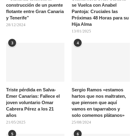
construcción de un puente
se Vuelca con Anabel
flotante entre Gran Canaria
Pantoja: Cruciales las
y Tenerife”
Próximas 48 Horas para su
Hija Alma
28/12/2024
13/01/2025
3
4
Triste pérdida en Salva-
Sergio Ramos «estamos
Emer Canarias: Fallece el
hartos que nos maltraten,
joven voluntario Omar
que piensen que aquí
Cabrera Pérez a los 21
vamos en taparrabos y
años
solo comemos plátanos»
21/05/2025
25/08/2024
5
6