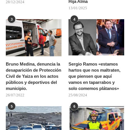
Hija Alma
28/12/2024
13/01/2025
3
4
Bruno Medina, denuncia la
Sergio Ramos «estamos
desaparición de Protección
hartos que nos maltraten,
Civil de Yaiza en los actos
que piensen que aquí
públicos y deportivos del
vamos en taparrabos y
municipio.
solo comemos plátanos»
26/07/2022
25/08/2024
5
6