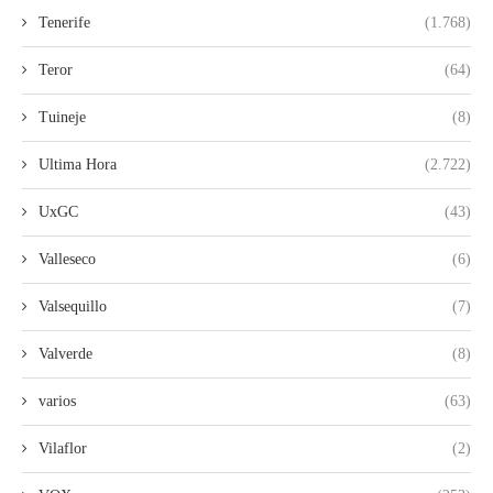
Tenerife
(1.768)
Teror
(64)
Tuineje
(8)
Ultima Hora
(2.722)
UxGC
(43)
Valleseco
(6)
Valsequillo
(7)
Valverde
(8)
varios
(63)
Vilaflor
(2)