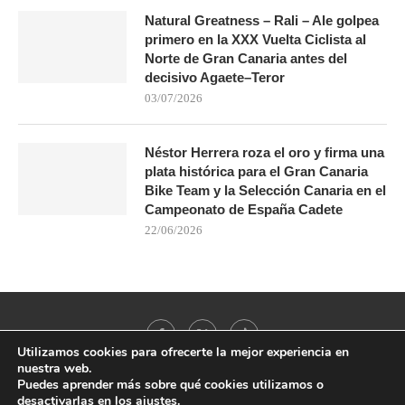
Natural Greatness – Rali – Ale golpea
primero en la XXX Vuelta Ciclista al
Norte de Gran Canaria antes del
decisivo Agaete–Teror
03/07/2026
Néstor Herrera roza el oro y firma una
plata histórica para el Gran Canaria
Bike Team y la Selección Canaria en el
Campeonato de España Cadete
22/06/2026
Utilizamos cookies para ofrecerte la mejor experiencia en
nuestra web.
Puedes aprender más sobre qué cookies utilizamos o
desactivarlas en los
ajustes
.
@2021 - All Right Reserved. Designed and Developed by
PenciDesign