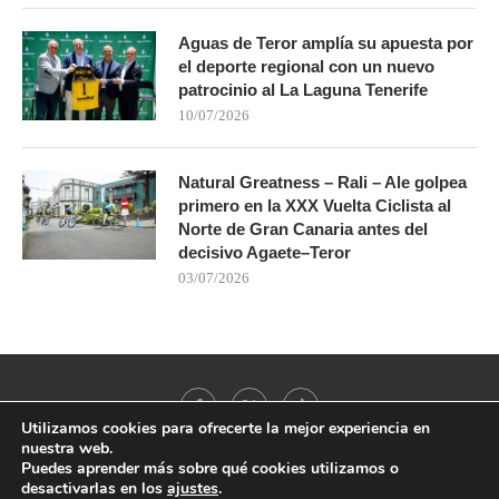
Aguas de Teror amplía su apuesta por
el deporte regional con un nuevo
patrocinio al La Laguna Tenerife
10/07/2026
Natural Greatness – Rali – Ale golpea
primero en la XXX Vuelta Ciclista al
Norte de Gran Canaria antes del
decisivo Agaete–Teror
03/07/2026
Utilizamos cookies para ofrecerte la mejor experiencia en
nuestra web.
Puedes aprender más sobre qué cookies utilizamos o
desactivarlas en los
ajustes
.
@2021 - All Right Reserved. Designed and Developed by
PenciDesign