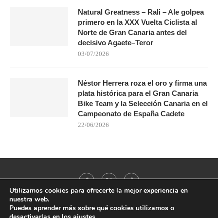
Natural Greatness – Rali – Ale golpea
primero en la XXX Vuelta Ciclista al
Norte de Gran Canaria antes del
decisivo Agaete–Teror
03/07/2026
Néstor Herrera roza el oro y firma una
plata histórica para el Gran Canaria
Bike Team y la Selección Canaria en el
Campeonato de España Cadete
22/06/2026
Utilizamos cookies para ofrecerte la mejor experiencia en
nuestra web.
Puedes aprender más sobre qué cookies utilizamos o
desactivarlas en los
ajustes
.
@2021 - All Right Reserved. Designed and Developed by
PenciDesign