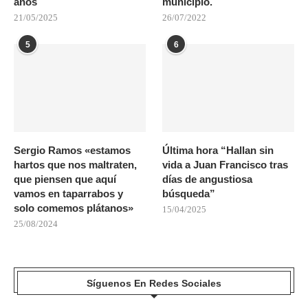
años
municipio.
21/05/2025
26/07/2022
5
6
Sergio Ramos «estamos
Última hora “Hallan sin
hartos que nos maltraten,
vida a Juan Francisco tras
que piensen que aquí
días de angustiosa
vamos en taparrabos y
búsqueda”
solo comemos plátanos»
15/04/2025
25/08/2024
Síguenos En Redes Sociales