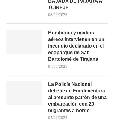
BAJADA DE PÁJARA A
TUINEJE
08/08/2026
Bomberos y medios
aéreos intervienen en un
incendio declarado en el
ecoparque de San
Bartolomé de Tirajana
07/08/2026
FALLECE UN BAÑISTA DE 53 AÑOS
CONTROLADO UN INCENDI
La Policía Nacional
TRAS SER...
DEPÓSITO DE MATERIAL
detiene en Fuerteventura
02/08/2026
22/07/2026
al presunto patrón de una
embarcación con 20
migrantes a bordo
07/08/2026