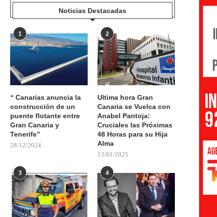
Noticias Destacadas
1
2
“ Canarias anuncia la
Ultima hora Gran
construcción de un
Canaria se Vuelca con
puente flotante entre
Anabel Pantoja:
Gran Canaria y
Cruciales las Próximas
Tenerife”
48 Horas para su Hija
Alma
28/12/2024
13/01/2025
3
4