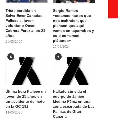
Triste pérdida en
Sergio Ramos
Salva-Emer Canarias:
«estamos hartos que
Fallece el joven
nos maltraten, que
voluntario Omar
piensen que aquí
Cabrera Pérez a los 21
vamos en taparrabos y
años
solo comemos
plátanos»
21/05/2025
25/08/2024
5
6
Última hora Fallece un
Hallado sin vida el
joven de 25 años en
cuerpo de Janice
un accidente de moto
Medina Pérez en una
en la GC-192
zona escarpada de Las
Palmas de Gran
14/05/2025
Canaria