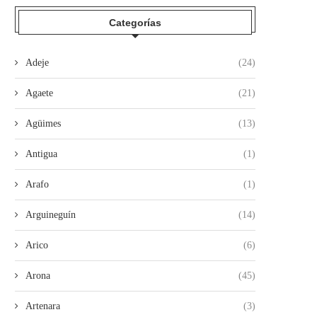
Categorías
Adeje
(24)
Agaete
(21)
Agüimes
(13)
Antigua
(1)
Arafo
(1)
Arguineguín
(14)
Arico
(6)
Arona
(45)
Artenara
(3)