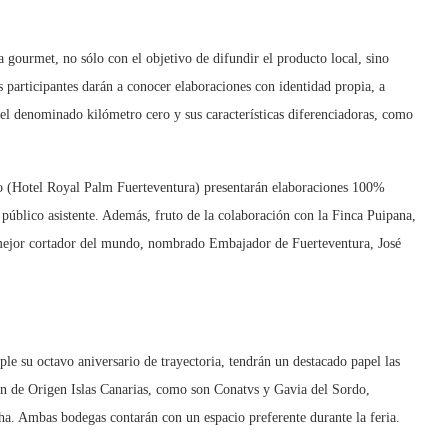
 gourmet, no sólo con el objetivo de difundir el producto local, sino
s participantes darán a conocer elaboraciones con identidad propia, a
 del denominado kilómetro cero y sus características diferenciadoras, como
o (Hotel Royal Palm Fuerteventura) presentarán elaboraciones 100%
l público asistente. Además, fruto de la colaboración con la Finca Puipana,
l mejor cortador del mundo, nombrado Embajador de Fuerteventura, José
e su octavo aniversario de trayectoria, tendrán un destacado papel las
ón de Origen Islas Canarias, como son Conatvs y Gavia del Sordo,
cha. Ambas bodegas contarán con un espacio preferente durante la feria.