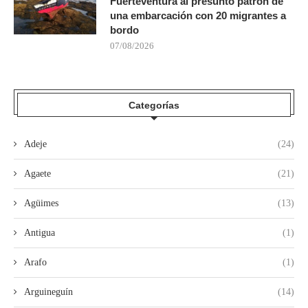
Fuerteventura al presunto patrón de
una embarcación con 20 migrantes a
bordo
07/08/2026
Categorías
Adeje
(24)
Agaete
(21)
Agüimes
(13)
Antigua
(1)
Arafo
(1)
Arguineguín
(14)