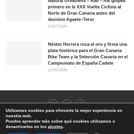
Natural Greatness – Rali – Ale golpea
primero en la XXX Vuelta Ciclista al
Norte de Gran Canaria antes del
decisivo Agaete–Teror
03/07/2026
Néstor Herrera roza el oro y firma una
plata histórica para el Gran Canaria
Bike Team y la Selección Canaria en el
Campeonato de España Cadete
22/06/2026
Utilizamos cookies para ofrecerte la mejor experiencia en
nuestra web.
Puedes aprender más sobre qué cookies utilizamos o
desactivarlas en los
ajustes
.
@2021 - All Right Reserved. Designed and Developed by
PenciDesign