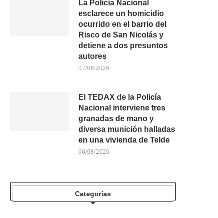
La Policía Nacional
esclarece un homicidio
ocurrido en el barrio del
Risco de San Nicolás y
detiene a dos presuntos
autores
SERGIO CALVO BARBER Y MÁXIMA
EL BALONMANO CANARIO
07/08/2026
DE BETHENCOURT CABRERA...
LA PÉRDIDA DE ANTÍA
21/06/2026
24/05/2026
El TEDAX de la Policía
Nacional interviene tres
granadas de mano y
diversa munición halladas
en una vivienda de Telde
06/08/2026
Categorías