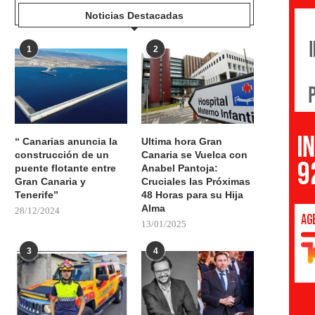
Noticias Destacadas
1
2
“ Canarias anuncia la
Ultima hora Gran
construcción de un
Canaria se Vuelca con
puente flotante entre
Anabel Pantoja:
Gran Canaria y
Cruciales las Próximas
Tenerife”
48 Horas para su Hija
Alma
28/12/2024
13/01/2025
3
4