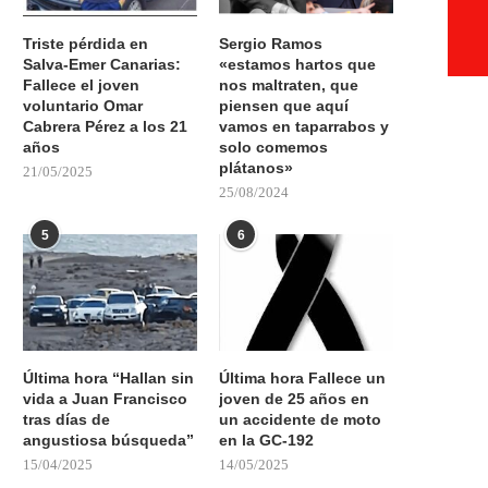
Triste pérdida en
Sergio Ramos
Salva-Emer Canarias:
«estamos hartos que
Fallece el joven
nos maltraten, que
voluntario Omar
piensen que aquí
Cabrera Pérez a los 21
vamos en taparrabos y
años
solo comemos
plátanos»
21/05/2025
25/08/2024
5
6
Última hora “Hallan sin
Última hora Fallece un
vida a Juan Francisco
joven de 25 años en
tras días de
un accidente de moto
angustiosa búsqueda”
en la GC-192
15/04/2025
14/05/2025