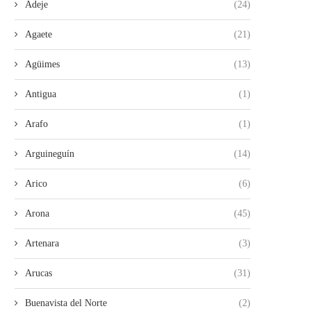
Adeje
(24)
Agaete
(21)
Agüimes
(13)
Antigua
(1)
Arafo
(1)
Arguineguín
(14)
Arico
(6)
Arona
(45)
Artenara
(3)
Arucas
(31)
Buenavista del Norte
(2)