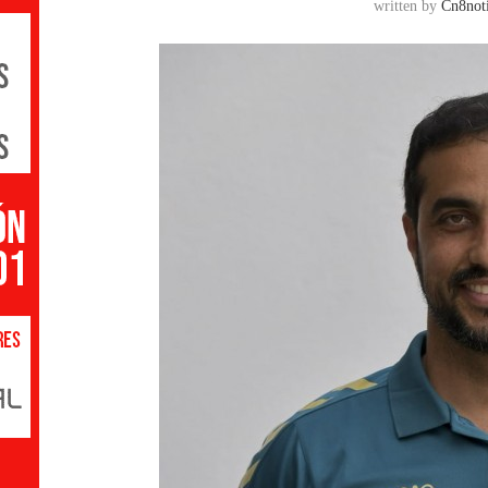
written by
Cn8noti