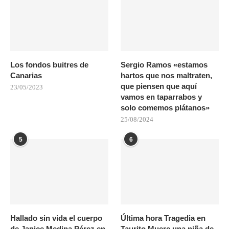
Los fondos buitres de
Sergio Ramos «estamos
Canarias
hartos que nos maltraten,
que piensen que aquí
23/05/2023
vamos en taparrabos y
solo comemos plátanos»
25/08/2024
5
6
Hallado sin vida el cuerpo
Última hora Tragedia en
de Janice Medina Pérez en
Taurito Muere una niña de