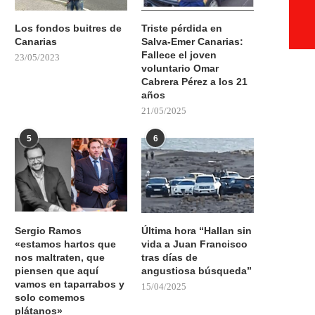
Los fondos buitres de
Triste pérdida en
Canarias
Salva-Emer Canarias:
Fallece el joven
23/05/2023
voluntario Omar
Cabrera Pérez a los 21
años
21/05/2025
5
6
Sergio Ramos
Última hora “Hallan sin
«estamos hartos que
vida a Juan Francisco
nos maltraten, que
tras días de
piensen que aquí
angustiosa búsqueda”
vamos en taparrabos y
15/04/2025
solo comemos
plátanos»