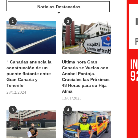
Noticias Destacadas
1
2
“ Canarias anuncia la
Ultima hora Gran
construcción de un
Canaria se Vuelca con
puente flotante entre
Anabel Pantoja:
Gran Canaria y
Cruciales las Próximas
Tenerife”
48 Horas para su Hija
Alma
28/12/2024
13/01/2025
3
4