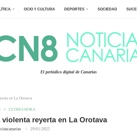
LÍTICA
OCIO Y CULTURA
DEPORTES
SOCIEDAD
SUCE
El periódico digital de Canarias
yerta en La Orotava
E
ULTIMA HORA
violenta reyerta en La Orotava
ciascanarias
29/01/2025