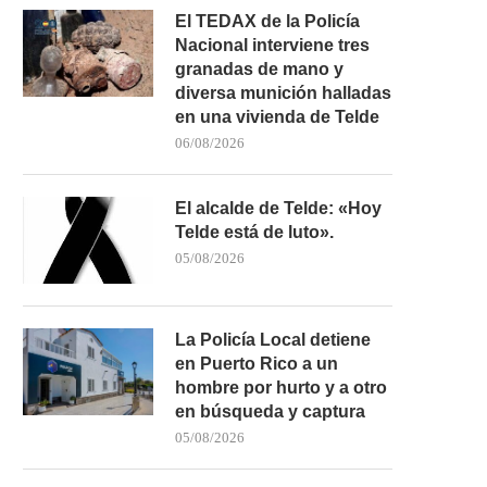
El TEDAX de la Policía
Nacional interviene tres
granadas de mano y
diversa munición halladas
en una vivienda de Telde
UN HOMBRE RESULTA HERIDO
LA FRONTERA VUELV
06/08/2026
TRAS CAER POR UN...
AFRONTAR UNA INTE
PRESIÓN...
05/08/2026
03/08/2026
El alcalde de Telde: «Hoy
Telde está de luto».
05/08/2026
La Policía Local detiene
en Puerto Rico a un
hombre por hurto y a otro
en búsqueda y captura
05/08/2026