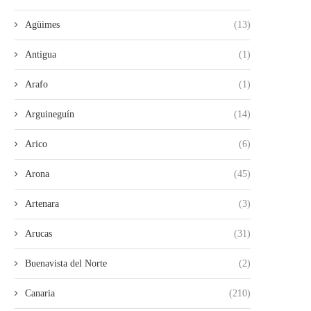
Agüimes
(13)
Antigua
(1)
Arafo
(1)
Arguineguín
(14)
Arico
(6)
Arona
(45)
Artenara
(3)
Arucas
(31)
Buenavista del Norte
(2)
Canaria
(210)