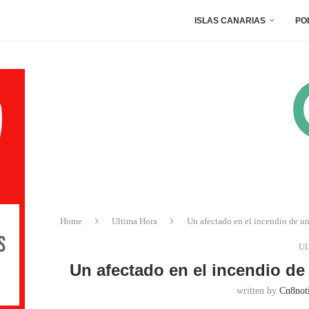
ISLAS CANARIAS
PO
Home
Ultima Hora
Un afectado en el incendio de un
U
Un afectado en el incendio de
written by
Cn8noti