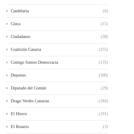
Candelaria
(6)
LA FRONTERA VUELVE A
FALLECE UN BAÑISTA DE 
Ciuca
(15)
AFRONTAR UNA INTENSA
TRAS SER...
PRESIÓN...
02/08/2026
Ciudadanos
(58)
03/08/2026
Coalición Canaria
(255)
Contigo Somos Democracia
(135)
Deportes
(390)
Diputado del Común
(29)
Drago Verdes Canarias
(184)
El Hierro
(191)
El Rosario
(3)