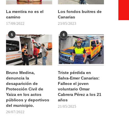
La mentira no es el
Los fondos buitres de
camino
Canarias
17/09/2022
23/05/2023
5
6
Bruno Medina,
Triste pérdida en
denuncia la
Salva-Emer Canarias:
desaparición de
Fallece el joven
Protección Civil de
voluntario Omar
Yaiza en los actos
Cabrera Pérez a los 21
públicos y deportivos
años
del municipio.
21/05/2025
26/07/2022