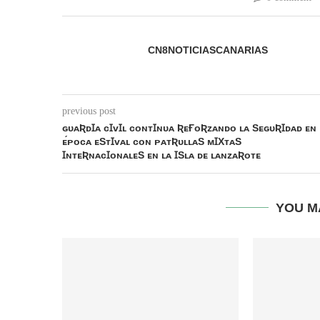
CN8NOTICIASCANARIAS
previous post
ɢᴜᴀƦᴅꞮᴀ ᴄꞮᴠꞮʟ ᴄᴏɴᴛꞮɴᴜᴀ ƦᴇҒᴏƦᴢᴀɴᴅᴏ ʟᴀ SᴇɢᴜƦꞮᴅᴀᴅ ᴇɴ
ᴇ́ᴘᴏᴄᴀ ᴇSᴛꞮᴠᴀʟ ᴄᴏɴ ᴘᴀᴛƦᴜʟʟᴀS ᴍꞮXᴛᴀS
ꞮɴᴛᴇƦɴᴀᴄꞮᴏɴᴀʟᴇS ᴇɴ ʟᴀ ꞮSʟᴀ ᴅᴇ ʟᴀɴᴢᴀƦᴏᴛᴇ
YOU M