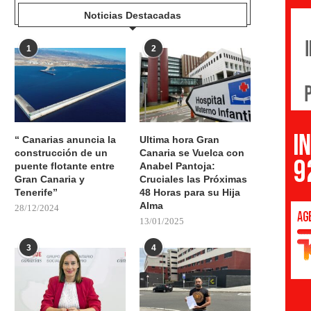
Noticias Destacadas
1
2
“ Canarias anuncia la
Ultima hora Gran
construcción de un
Canaria se Vuelca con
puente flotante entre
Anabel Pantoja:
Gran Canaria y
Cruciales las Próximas
Tenerife”
48 Horas para su Hija
Alma
28/12/2024
13/01/2025
3
4