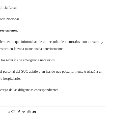
olicía Local
icía Nacional
servaciones:
alerta en la que informaban de un incendio de matorrales, con un varón y
barranco en la zona mencionada anteriormente.
 los recursos de emergencia necesarios.
el personal del SUC asistió a un herido que posteriormente trasladó a un
ro hospitalario.
 cargo de las diligencias correspondientes.
0