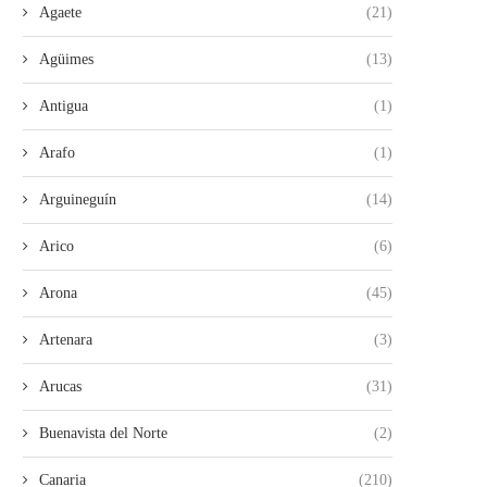
Agaete
(21)
Agüimes
(13)
Antigua
(1)
Arafo
(1)
Arguineguín
(14)
Arico
(6)
Arona
(45)
Artenara
(3)
Arucas
(31)
Buenavista del Norte
(2)
Canaria
(210)