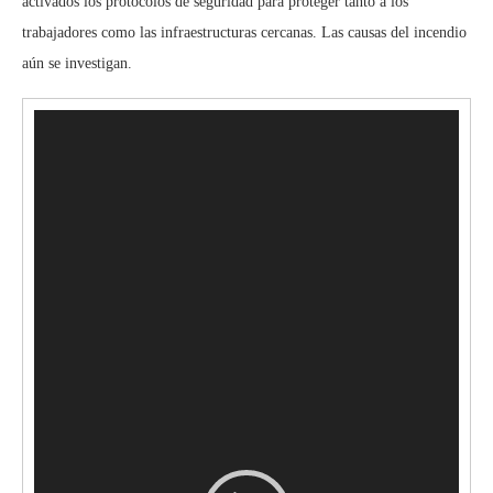
activados los protocolos de seguridad para proteger tanto a los
trabajadores como las infraestructuras cercanas. Las causas del incendio
aún se investigan.
Reproductor
de
vídeo