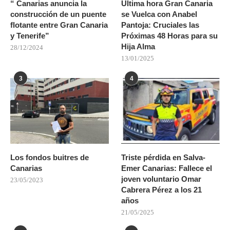
“ Canarias anuncia la
Ultima hora Gran Canaria
construcción de un puente
se Vuelca con Anabel
flotante entre Gran Canaria
Pantoja: Cruciales las
y Tenerife”
Próximas 48 Horas para su
Hija Alma
28/12/2024
13/01/2025
3
4
Los fondos buitres de
Triste pérdida en Salva-
Canarias
Emer Canarias: Fallece el
joven voluntario Omar
23/05/2023
Cabrera Pérez a los 21
años
21/05/2025