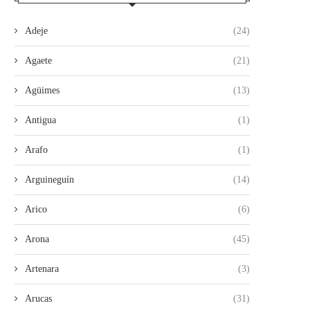
Adeje
(24)
Agaete
(21)
Agüimes
(13)
Antigua
(1)
Arafo
(1)
Arguineguín
(14)
Arico
(6)
Arona
(45)
Artenara
(3)
Arucas
(31)