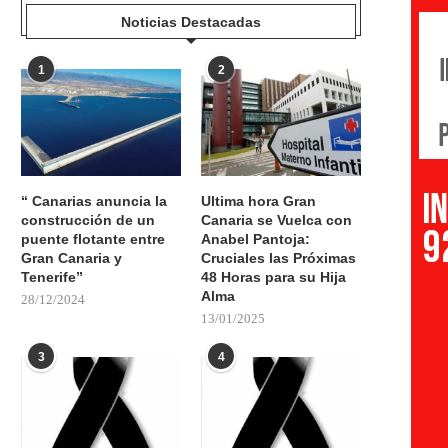
Noticias Destacadas
1
2
“ Canarias anuncia la
Ultima hora Gran
construcción de un
Canaria se Vuelca con
puente flotante entre
Anabel Pantoja:
Gran Canaria y
Cruciales las Próximas
Tenerife”
48 Horas para su Hija
Alma
28/12/2024
13/01/2025
3
4