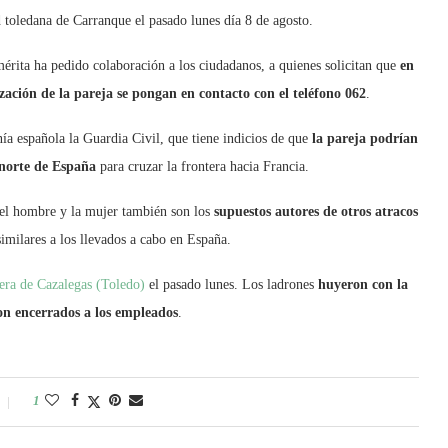
d toledana de Carranque el pasado lunes día 8 de agosto.
mérita ha pedido colaboración a los ciudadanos, a quienes solicitan que
en
zación de la pareja se pongan en contacto con el teléfono 062
.
anía española la Guardia Civil, que tiene indicios de que
la pareja podrían
a norte de España
para cruzar la frontera hacia Francia.
 el hombre y la mujer también son los
supuestos autores de otros atracos
similares a los llevados a cabo en España.
nera de Cazalegas (Toledo)
el pasado lunes. Los ladrones
huyeron con la
on encerrados a los empleados
.
1