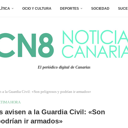
LÍTICA
OCIO Y CULTURA
DEPORTES
SOCIEDAD
SUCE
El periódico digital de Canarias
en a la Guardia Civil: «Son peligrosos y podrían ir armados»
LTIMA HORA
s avisen a la Guardia Civil: «Son
podrían ir armados»