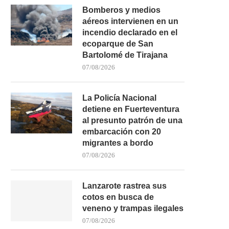
Bomberos y medios
aéreos intervienen en un
incendio declarado en el
ecoparque de San
Bartolomé de Tirajana
LA FRONTERA VUELVE A
FALLECE UN BAÑISTA DE 
AFRONTAR UNA INTENSA
TRAS SER...
07/08/2026
PRESIÓN...
02/08/2026
03/08/2026
La Policía Nacional
detiene en Fuerteventura
al presunto patrón de una
embarcación con 20
migrantes a bordo
07/08/2026
Lanzarote rastrea sus
cotos en busca de
veneno y trampas ilegales
07/08/2026