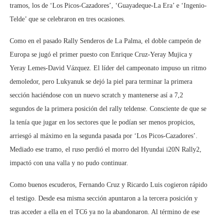
tramos, los de ‘Los Picos-Cazadores’, ‘Guayadeque-La Era’ e ‘Ingenio-
Telde’ que se celebraron en tres ocasiones.
Como en el pasado Rally Senderos de La Palma, el doble campeón de
Europa se jugó el primer puesto con Enrique Cruz-Yeray Mujica y
Yeray Lemes-David Vázquez. El líder del campeonato impuso un ritmo
demoledor, pero Lukyanuk se dejó la piel para terminar la primera
sección haciéndose con un nuevo scratch y mantenerse así a 7,2
segundos de la primera posición del rally teldense. Consciente de que se
la tenía que jugar en los sectores que le podían ser menos propicios,
arriesgó al máximo en la segunda pasada por ‘Los Picos-Cazadores’.
Mediado ese tramo, el ruso perdió el morro del Hyundai i20N Rally2,
impactó con una valla y no pudo continuar.
Como buenos escuderos, Fernando Cruz y Ricardo Luis cogieron rápido
el testigo. Desde esa misma sección apuntaron a la tercera posición y
tras acceder a ella en el TC6 ya no la abandonaron. Al término de ese