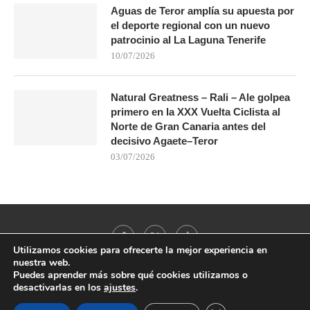
Aguas de Teror amplía su apuesta por
el deporte regional con un nuevo
patrocinio al La Laguna Tenerife
10/07/2026
Natural Greatness – Rali – Ale golpea
primero en la XXX Vuelta Ciclista al
Norte de Gran Canaria antes del
decisivo Agaete–Teror
03/07/2026
Utilizamos cookies para ofrecerte la mejor experiencia en
nuestra web.
Puedes aprender más sobre qué cookies utilizamos o
desactivarlas en los
ajustes
.
@2021 - All Right Reserved. Designed and Developed by
PenciDesign