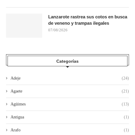
Lanzarote rastrea sus cotos en busca
de veneno y trampas ilegales
07/08/2026
Categorías
Adeje
(24)
Agaete
(21)
Agüimes
(13)
Antigua
(1)
Arafo
(1)