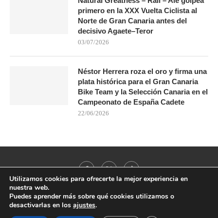
Natural Greatness – Rali – Ale golpea
primero en la XXX Vuelta Ciclista al
Norte de Gran Canaria antes del
decisivo Agaete–Teror
03/07/2026
Néstor Herrera roza el oro y firma una
plata histórica para el Gran Canaria
Bike Team y la Selección Canaria en el
Campeonato de España Cadete
22/06/2026
Utilizamos cookies para ofrecerte la mejor experiencia en
nuestra web.
Puedes aprender más sobre qué cookies utilizamos o
desactivarlas en los
ajustes
.
@2021 - All Right Reserved. Designed and Developed by
PenciDesign