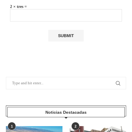
2 × tres =
Noticias Destacadas
1
2