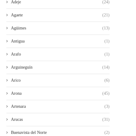
Adeje
(24)
Agaete
(21)
Agüimes
(13)
Antigua
(1)
Arafo
(1)
Arguineguín
(14)
Arico
(6)
Arona
(45)
Artenara
(3)
Arucas
(31)
Buenavista del Norte
(2)