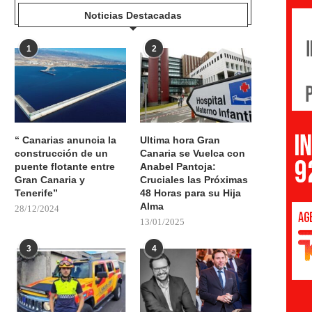
Noticias Destacadas
1
2
“ Canarias anuncia la
Ultima hora Gran
construcción de un
Canaria se Vuelca con
puente flotante entre
Anabel Pantoja:
Gran Canaria y
Cruciales las Próximas
Tenerife”
48 Horas para su Hija
Alma
28/12/2024
13/01/2025
3
4