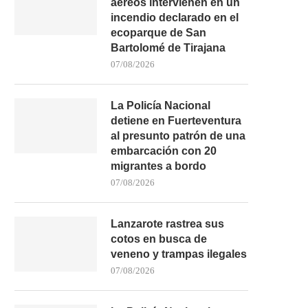
aéreos intervienen en un
incendio declarado en el
ESPECTACULAR VUELCO DE UN
LAS CANTERAS PIDE PER
ecoparque de San
CAMIÓN EN LA FV-109...
COSTAS PARA ALLANAR
Bartolomé de Tirajana
05/08/2026
05/08/2026
07/08/2026
La Policía Nacional
detiene en Fuerteventura
al presunto patrón de una
embarcación con 20
migrantes a bordo
07/08/2026
Lanzarote rastrea sus
cotos en busca de
veneno y trampas ilegales
07/08/2026