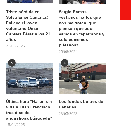
Triste pérdida en
Sergio Ramos
Salva-Emer Canarias:
«estamos hartos que
Fallece el joven
nos maltraten, que
voluntario Omar
piensen que aquí
Cabrera Pérez a los 21
vamos en taparrabos y
años
solo comemos
plátanos»
21/05/2025
25/08/2024
5
6
Última hora “Hallan sin
Los fondos buitres de
vida a Juan Francisco
Canarias
tras días de
23/05/2023
angustiosa búsqueda”
15/04/2025