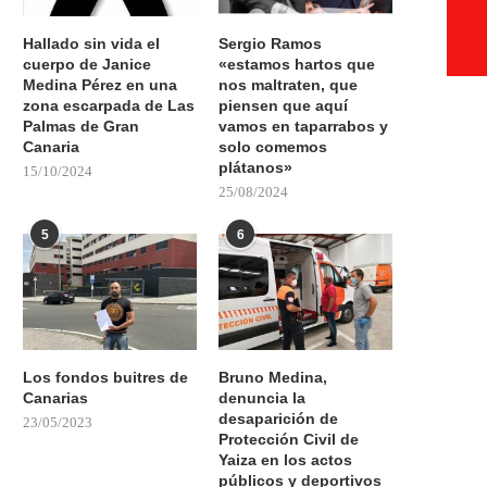
Hallado sin vida el
Sergio Ramos
cuerpo de Janice
«estamos hartos que
Medina Pérez en una
nos maltraten, que
zona escarpada de Las
piensen que aquí
Palmas de Gran
vamos en taparrabos y
Canaria
solo comemos
plátanos»
15/10/2024
25/08/2024
5
6
Los fondos buitres de
Bruno Medina,
Canarias
denuncia la
desaparición de
23/05/2023
Protección Civil de
Yaiza en los actos
públicos y deportivos