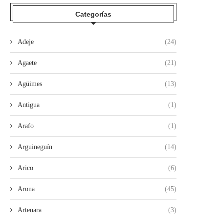
Categorías
Adeje
(24)
Agaete
(21)
Agüimes
(13)
Antigua
(1)
Arafo
(1)
Arguineguín
(14)
Arico
(6)
Arona
(45)
Artenara
(3)