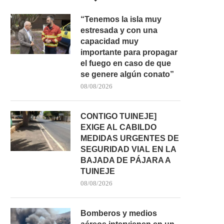
“Tenemos la isla muy
estresada y con una
capacidad muy
importante para propagar
el fuego en caso de que
se genere algún conato”
08/08/2026
DESMANTELADAS DOS
UN HOMBRE RESULTA H
PLANTACIONES DE MARIHUANA EN
TRAS CAER POR UN.
CONTIGO TUINEJE]
TENERIFE CON...
EXIGE AL CABILDO
05/08/2026
05/08/2026
MEDIDAS URGENTES DE
SEGURIDAD VIAL EN LA
BAJADA DE PÁJARA A
TUINEJE
08/08/2026
Bomberos y medios