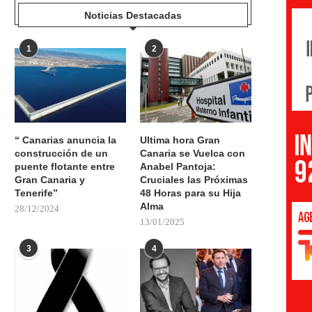
Noticias Destacadas
1
2
“ Canarias anuncia la
Ultima hora Gran
construcción de un
Canaria se Vuelca con
puente flotante entre
Anabel Pantoja:
Gran Canaria y
Cruciales las Próximas
Tenerife”
48 Horas para su Hija
Alma
28/12/2024
13/01/2025
3
4