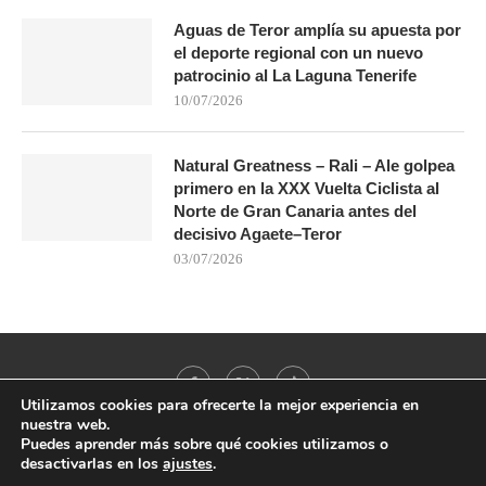
Aguas de Teror amplía su apuesta por
el deporte regional con un nuevo
patrocinio al La Laguna Tenerife
10/07/2026
Natural Greatness – Rali – Ale golpea
primero en la XXX Vuelta Ciclista al
Norte de Gran Canaria antes del
decisivo Agaete–Teror
03/07/2026
Utilizamos cookies para ofrecerte la mejor experiencia en
nuestra web.
Puedes aprender más sobre qué cookies utilizamos o
desactivarlas en los
ajustes
.
@2021 - All Right Reserved. Designed and Developed by
PenciDesign