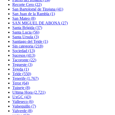
Recorte Cero
(22)
San Bartolomé de Tirajana
(41)
San Juan de la Rambla
(1)
San Mateo
(8)
SAN MIGUEL DE ABONA
(27)
Santa Brígida
(37)
Santa Lucia
(56)
Santa Ursula
(3)
Santiago del Teide
(1)
Sin categoria
(218)
Sociedad
(13)
Sucesos
(413)
Tacoronte
(22)
Tegueste
(3)
Tejeda
(1)
Telde
(550)
Tenerife
(1.767)
Teror
(64)
Tuineje
(8)
Ultima Hora
(2.721)
UxGC
(43)
Valleseco
(6)
Valsequillo
(7)
Valverde
(8)