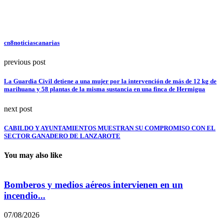
cn8noticiascanarias
previous post
La Guardia Civil detiene a una mujer por la intervención de más de 12 kg de
marihuana y 58 plantas de la misma sustancia en una finca de Hermigua
next post
CABILDO Y AYUNTAMIENTOS MUESTRAN SU COMPROMISO CON EL
SECTOR GANADERO DE LANZAROTE
You may also like
Bomberos y medios aéreos intervienen en un
L
incendio...
0
07/08/2026