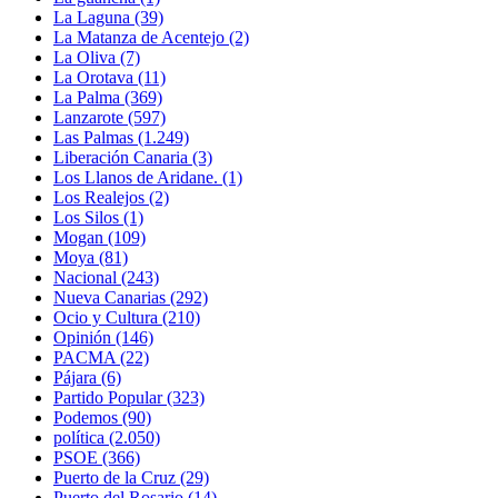
La Laguna
(39)
La Matanza de Acentejo
(2)
La Oliva
(7)
La Orotava
(11)
La Palma
(369)
Lanzarote
(597)
Las Palmas
(1.249)
Liberación Canaria
(3)
Los Llanos de Aridane.
(1)
Los Realejos
(2)
Los Silos
(1)
Mogan
(109)
Moya
(81)
Nacional
(243)
Nueva Canarias
(292)
Ocio y Cultura
(210)
Opinión
(146)
PACMA
(22)
Pájara
(6)
Partido Popular
(323)
Podemos
(90)
política
(2.050)
PSOE
(366)
Puerto de la Cruz
(29)
Puerto del Rosario
(14)