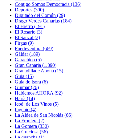
Contigo Somos Democracia
(136)
Deportes
(390)
Diputado del Común
(29)
Drago Verdes Canarias
(184)
El Hierro
(191)
El Rosario
(3)
El Sauzal
(2)
Firgas
(9)
Fuerteventura
(669)
Gáldar
(189)
Garachico
(5)
Gran Canaria
(1.890)
Granadillade Abona
(15)
Guia
(15)
Guia de Isora
(6)
Guimar
(26)
Hablemos AHORA
(92)
Haría
(14)
Icod. de Los Vinos
(5)
Ingenio
(4)
La Aldea de San Nicolás
(66)
La Frontera
(2)
La Gomera
(330)
La Graciosa
(56)
La guancha
(1)