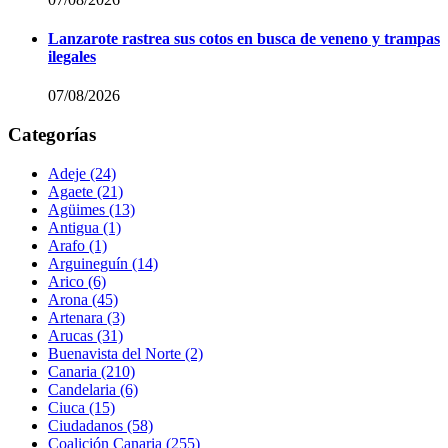
Lanzarote rastrea sus cotos en busca de veneno y trampas
ilegales
07/08/2026
Categorías
Adeje
(24)
Agaete
(21)
Agüimes
(13)
Antigua
(1)
Arafo
(1)
Arguineguín
(14)
Arico
(6)
Arona
(45)
Artenara
(3)
Arucas
(31)
Buenavista del Norte
(2)
Canaria
(210)
Candelaria
(6)
Ciuca
(15)
Ciudadanos
(58)
Coalición Canaria
(255)