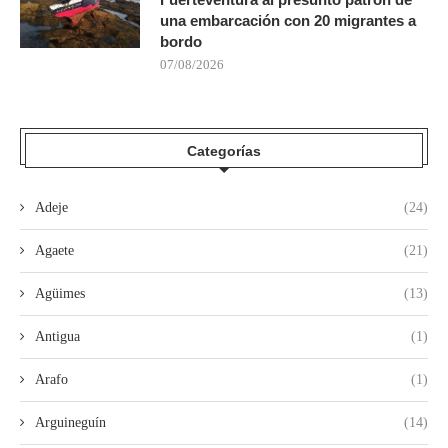
una embarcación con 20 migrantes a
bordo
07/08/2026
Categorías
Adeje
(24)
Agaete
(21)
Agüimes
(13)
Antigua
(1)
Arafo
(1)
Arguineguín
(14)