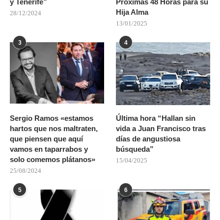
y Tenerife”
Próximas 48 Horas para su
Hija Alma
28/12/2024
13/01/2025
3
4
Sergio Ramos «estamos
Última hora “Hallan sin
hartos que nos maltraten,
vida a Juan Francisco tras
que piensen que aquí
días de angustiosa
vamos en taparrabos y
búsqueda”
solo comemos plátanos»
15/04/2025
25/08/2024
5
6