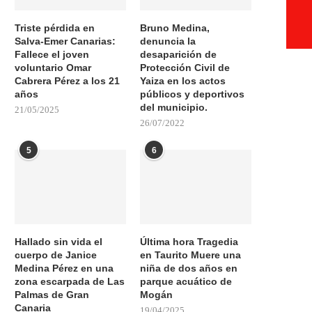
Triste pérdida en
Bruno Medina,
Salva-Emer Canarias:
denuncia la
Fallece el joven
desaparición de
voluntario Omar
Protección Civil de
Cabrera Pérez a los 21
Yaiza en los actos
años
públicos y deportivos
del municipio.
21/05/2025
26/07/2022
5
6
Hallado sin vida el
Última hora Tragedia
cuerpo de Janice
en Taurito Muere una
Medina Pérez en una
niña de dos años en
zona escarpada de Las
parque acuático de
Palmas de Gran
Mogán
Canaria
19/04/2025