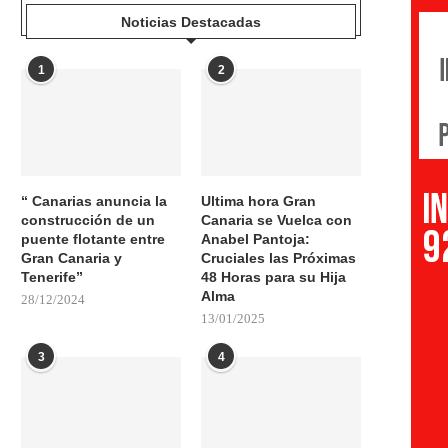
Noticias Destacadas
1
2
“ Canarias anuncia la
Ultima hora Gran
construcción de un
Canaria se Vuelca con
puente flotante entre
Anabel Pantoja:
Gran Canaria y
Cruciales las Próximas
Tenerife”
48 Horas para su Hija
Alma
28/12/2024
13/01/2025
3
4