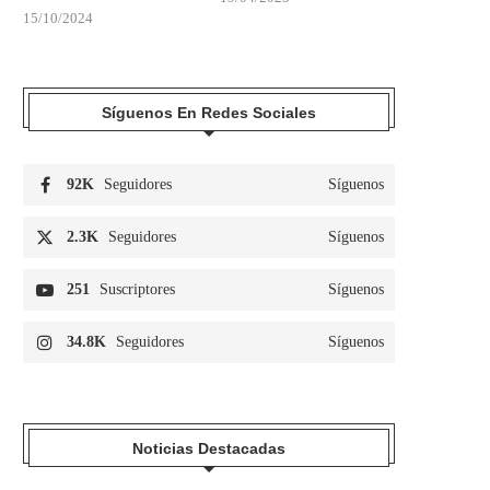
15/10/2024
Síguenos En Redes Sociales
92K
Seguidores
Síguenos
2.3K
Seguidores
Síguenos
LA GUARDIA CIVIL DETIENE A TRES
INVESTIGAN LA APARICI
251
Suscriptores
Síguenos
MENORES DE...
RESTOS HUMANOS EN U
30/07/2026
28/07/2026
34.8K
Seguidores
Síguenos
Noticias Destacadas