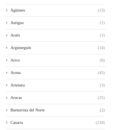
Agüimes
(13)
Antigua
(1)
Arafo
(1)
Arguineguín
(14)
Arico
(6)
Arona
(45)
Artenara
(3)
Arucas
(31)
Buenavista del Norte
(2)
Canaria
(210)