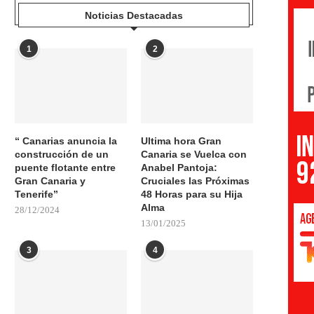
Noticias Destacadas
1
2
“ Canarias anuncia la
Ultima hora Gran
construcción de un
Canaria se Vuelca con
puente flotante entre
Anabel Pantoja:
Gran Canaria y
Cruciales las Próximas
Tenerife”
48 Horas para su Hija
Alma
28/12/2024
13/01/2025
3
4