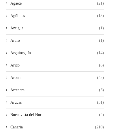
Agaete
(21)
Agüimes
(13)
Antigua
(1)
Arafo
(1)
Arguineguín
(14)
Arico
(6)
Arona
(45)
Artenara
(3)
LA GUARDIA CIVIL DETIENE A TRES
INVESTIGAN LA APARICI
Arucas
(31)
MENORES DE...
RESTOS HUMANOS EN U
30/07/2026
28/07/2026
Buenavista del Norte
(2)
Canaria
(210)