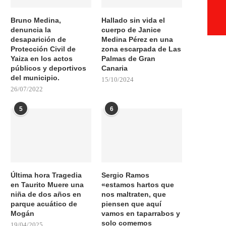
Bruno Medina,
Hallado sin vida el
denuncia la
cuerpo de Janice
desaparición de
Medina Pérez en una
Protección Civil de
zona escarpada de Las
Yaiza en los actos
Palmas de Gran
públicos y deportivos
Canaria
del municipio.
15/10/2024
26/07/2022
5
6
Última hora Tragedia
Sergio Ramos
en Taurito Muere una
«estamos hartos que
niña de dos años en
nos maltraten, que
parque acuático de
piensen que aquí
Mogán
vamos en taparrabos y
solo comemos
19/04/2025