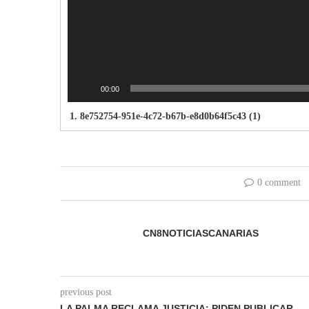
00:00
1.
8e752754-951e-4c72-b67b-e8d0b64f5c43 (1)
0 comment
CN8NOTICIASCANARIAS
previous post
LA PALMA RECLAMA JUSTICIA: PIDEN PUBLICAR