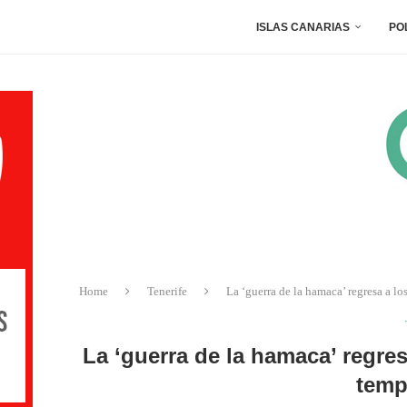
ISLAS CANARIAS
PO
Home
Tenerife
La ‘guerra de la hamaca’ regresa a lo
La ‘guerra de la hamaca’ regre
temp