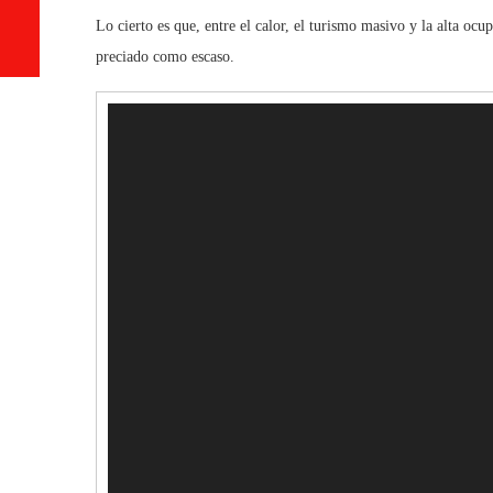
Lo cierto es que, entre el calor, el turismo masivo y la alta oc
preciado como escaso.
Reproductor
de
vídeo