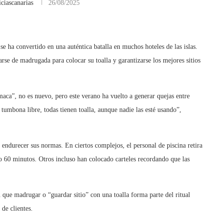
ciascanarias
26/08/2025
e ha convertido en una auténtica batalla en muchos hoteles de las islas.
rse de madrugada para colocar su toalla y garantizarse los mejores sitios
ca”, no es nuevo, pero este verano ha vuelto a generar quejas entre
tumbona libre, todas tienen toalla, aunque nadie las esté usando”,
 endurecer sus normas. En ciertos complejos, el personal de piscina retira
o 60 minutos. Otros incluso han colocado carteles recordando que las
 que madrugar o “guardar sitio” con una toalla forma parte del ritual
 de clientes.