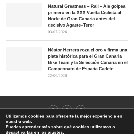
Natural Greatness – Rali – Ale golpea
primero en la XXX Vuelta Ciclista al
Norte de Gran Canaria antes del
decisivo Agaete–Teror
03/07/2026
Néstor Herrera roza el oro y firma una
plata histórica para el Gran Canaria
Bike Team y la Selección Canaria en el
Campeonato de España Cadete
22/06/2026
Utilizamos cookies para ofrecerte la mejor experiencia en
nuestra web.
Puedes aprender más sobre qué cookies utilizamos o
desactivarlas en los
ajustes
.
@2021 - All Right Reserved. Designed and Developed by
PenciDesign