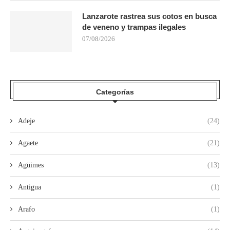
Lanzarote rastrea sus cotos en busca
de veneno y trampas ilegales
07/08/2026
Categorías
Adeje
(24)
Agaete
(21)
Agüimes
(13)
Antigua
(1)
Arafo
(1)