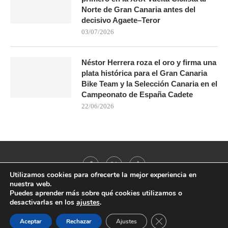
Norte de Gran Canaria antes del
decisivo Agaete–Teror
03/07/2026
Néstor Herrera roza el oro y firma una
plata histórica para el Gran Canaria
Bike Team y la Selección Canaria en el
Campeonato de España Cadete
22/06/2026
Utilizamos cookies para ofrecerte la mejor experiencia en
nuestra web.
Puedes aprender más sobre qué cookies utilizamos o
desactivarlas en los
ajustes
.
@2021 - All Right Reserved. Designed and Developed by
PenciDesign
CERRAR EL BANNER
Aceptar
Rechazar
Ajustes
BACK TO TOP