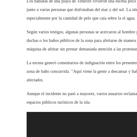
Los bañistas de una playa de Tenerife vivieron una escena poco h
junto a varias personas que disfrutaban del mar y del sol. La s
especialmente por la cantidad de pelo que caía sobre la el agua.
Según varios testigos, algunas personas se acercaron al hombre p
duchas o los baños públicos de la zona para afeitarse de manera
máquina de afeitar sin prestar demasiada atención a las protestas
La escena generó comentarios de indignación entre los presentes
zona de baño concurrida. “Aquí viene la gente a descansar y bañ
afectados.
Aunque el incidente no pasó a mayores, varios usuarios reclama
espacios públicos turísticos de la isla.
Reproductor
de
vídeo