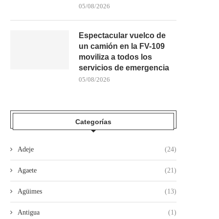
05/08/2026
Espectacular vuelco de
un camión en la FV-109
moviliza a todos los
servicios de emergencia
05/08/2026
LA GUARDIA CIVIL DETIENE A TRES
INVESTIGAN LA APARICI
MENORES DE...
RESTOS HUMANOS EN U
30/07/2026
28/07/2026
Categorías
Adeje
(24)
Agaete
(21)
Agüimes
(13)
Antigua
(1)