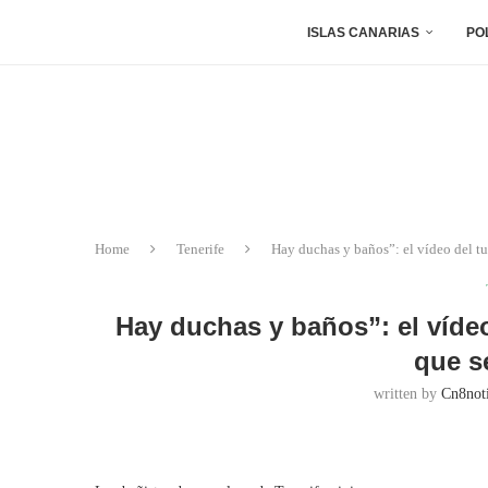
ISLAS CANARIAS
PO
Home
Tenerife
Hay duchas y baños”: el vídeo del tur
Hay duchas y baños”: el vídeo
que s
written by
Cn8noti