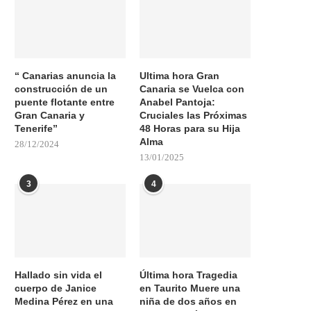
“ Canarias anuncia la
Ultima hora Gran
construcción de un
Canaria se Vuelca con
puente flotante entre
Anabel Pantoja:
Gran Canaria y
Cruciales las Próximas
Tenerife”
48 Horas para su Hija
Alma
28/12/2024
13/01/2025
3
4
Hallado sin vida el
Última hora Tragedia
cuerpo de Janice
en Taurito Muere una
Medina Pérez en una
niña de dos años en