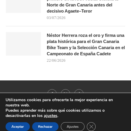
Norte de Gran Canaria antes del
decisivo Agaete–Teror
03/07/2026
Néstor Herrera roza el oro y firma una
plata histórica para el Gran Canaria
Bike Team y la Selección Canaria en el
Campeonato de España Cadete
22/06/2026
Utilizamos cookies para ofrecerte la mejor experiencia en
nuestra web.
Puedes aprender más sobre qué cookies utilizamos o
desactivarlas en los
ajustes
.
@2021 - All Right Reserved. Designed and Developed by
PenciDesign
CERRAR EL BANNER
Aceptar
Rechazar
Ajustes
BACK TO TOP