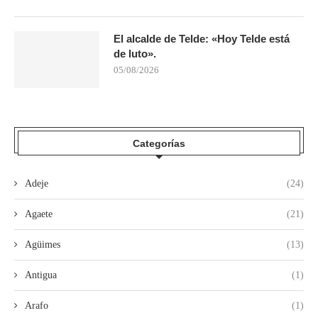
El alcalde de Telde: «Hoy Telde está
de luto».
05/08/2026
Categorías
Adeje
(24)
Agaete
(21)
Agüimes
(13)
Antigua
(1)
Arafo
(1)