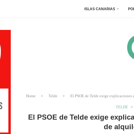
ISLAS CANARIAS
PO
Home
Telde
El PSOE de Telde exige explicaciones an
TELDE
El PSOE de Telde exige explica
de alqui