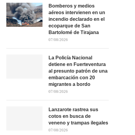
Bomberos y medios
aéreos intervienen en un
incendio declarado en el
ecoparque de San
Bartolomé de Tirajana
07/08/2026
La Policía Nacional
detiene en Fuerteventura
al presunto patrón de una
embarcación con 20
migrantes a bordo
07/08/2026
NC DENUNCIA QUE EL GOBIERNO
NC-BC ACUSA A CC DE PA
Lanzarote rastrea sus
LLEVA A LAS...
LLAMAR...
cotos en busca de
04/08/2026
02/08/2026
veneno y trampas ilegales
07/08/2026