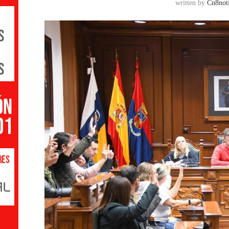
written by
Cn8noti