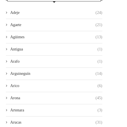
Adeje
(24)
Agaete
(21)
Agüimes
(13)
Antigua
(1)
Arafo
(1)
Arguineguín
(14)
Arico
(6)
Arona
(45)
Artenara
(3)
Arucas
(31)