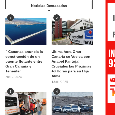
Noticias Destacadas
1
2
“ Canarias anuncia la
Ultima hora Gran
construcción de un
Canaria se Vuelca con
puente flotante entre
Anabel Pantoja:
Gran Canaria y
Cruciales las Próximas
Tenerife”
48 Horas para su Hija
Alma
28/12/2024
13/01/2025
3
4