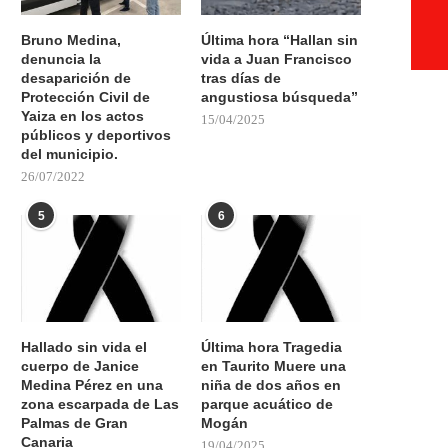
Bruno Medina,
Última hora “Hallan sin
denuncia la
vida a Juan Francisco
desaparición de
tras días de
Protección Civil de
angustiosa búsqueda”
Yaiza en los actos
15/04/2025
públicos y deportivos
del municipio.
26/07/2022
5
6
Hallado sin vida el
Última hora Tragedia
cuerpo de Janice
en Taurito Muere una
Medina Pérez en una
niña de dos años en
zona escarpada de Las
parque acuático de
Palmas de Gran
Mogán
Canaria
19/04/2025