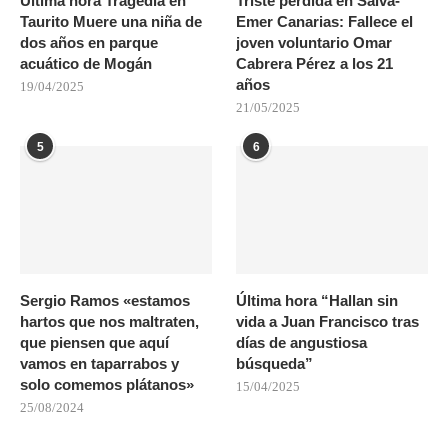
Última hora Tragedia en
Triste pérdida en Salva-
Taurito Muere una niña de
Emer Canarias: Fallece el
dos años en parque
joven voluntario Omar
acuático de Mogán
Cabrera Pérez a los 21
años
19/04/2025
21/05/2025
5
6
Sergio Ramos «estamos
Última hora “Hallan sin
hartos que nos maltraten,
vida a Juan Francisco tras
que piensen que aquí
días de angustiosa
vamos en taparrabos y
búsqueda”
solo comemos plátanos»
15/04/2025
25/08/2024