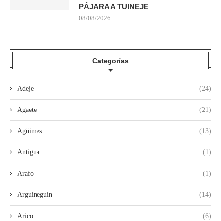
PÁJARA A TUINEJE
08/08/2026
Categorías
Adeje
(24)
Agaete
(21)
Agüimes
(13)
Antigua
(1)
Arafo
(1)
Arguineguín
(14)
Arico
(6)