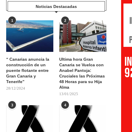
Noticias Destacadas
1
2
“ Canarias anuncia la
Ultima hora Gran
construcción de un
Canaria se Vuelca con
puente flotante entre
Anabel Pantoja:
Gran Canaria y
Cruciales las Próximas
Tenerife”
48 Horas para su Hija
Alma
28/12/2024
13/01/2025
3
4