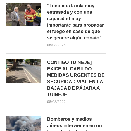
“Tenemos la isla muy
estresada y con una
capacidad muy
importante para propagar
el fuego en caso de que
se genere algún conato”
ROMÁN RODRÍGUEZ RECLAMA
DETENIDO UN HOMBRE 
“VOLUNTAD POLÍTICA” PARA
CON UN CUCHILLO TRA
08/08/2026
ORDENAR EL...
29/04/2026
10/05/2026
CONTIGO TUINEJE]
EXIGE AL CABILDO
MEDIDAS URGENTES DE
SEGURIDAD VIAL EN LA
BAJADA DE PÁJARA A
TUINEJE
08/08/2026
Bomberos y medios
aéreos intervienen en un