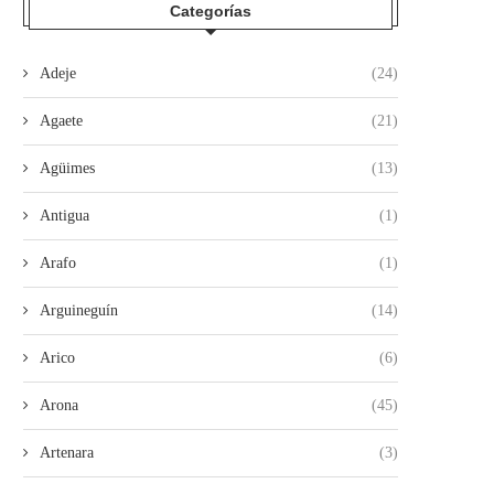
Categorías
Adeje
(24)
Agaete
(21)
Agüimes
(13)
Antigua
(1)
Arafo
(1)
Arguineguín
(14)
Arico
(6)
Arona
(45)
Artenara
(3)