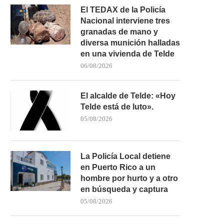
El TEDAX de la Policía
Nacional interviene tres
granadas de mano y
diversa munición halladas
en una vivienda de Telde
06/08/2026
El alcalde de Telde: «Hoy
Telde está de luto».
05/08/2026
La Policía Local detiene
en Puerto Rico a un
hombre por hurto y a otro
en búsqueda y captura
LA POLICÍA NACIONAL
LA POLICÍA NACION
DESARTICULA UNA TRAMA DE
DESARTICULA UNA ORGAN
05/08/2026
ESTAFAS...
CRIMINAL DEDICADA.
16/07/2026
15/07/2026