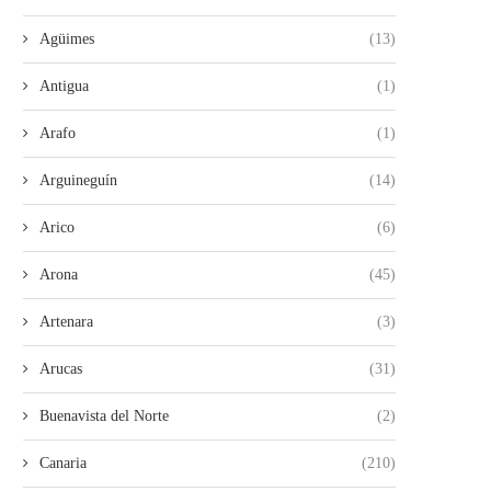
Agüimes
(13)
Antigua
(1)
Arafo
(1)
Arguineguín
(14)
Arico
(6)
Arona
(45)
Artenara
(3)
Arucas
(31)
Buenavista del Norte
(2)
Canaria
(210)