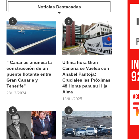
Noticias Destacadas
1
2
“ Canarias anuncia la
Ultima hora Gran
construcción de un
Canaria se Vuelca con
puente flotante entre
Anabel Pantoja:
Gran Canaria y
Cruciales las Próximas
Tenerife”
48 Horas para su Hija
Alma
28/12/2024
13/01/2025
3
4