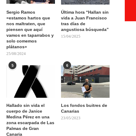
Sergio Ramos
Última hora “Hallan sin
«estamos hartos que
vida a Juan Francisco
nos maltraten, que
tras días de
piensen que aquí
angustiosa búsqueda”
vamos en taparrabos y
15/04/2025
solo comemos
plátanos»
25/08/2024
5
6
Hallado sin vida el
Los fondos buitres de
cuerpo de Janice
Canarias
Medina Pérez en una
23/05/2023
zona escarpada de Las
Palmas de Gran
Canaria