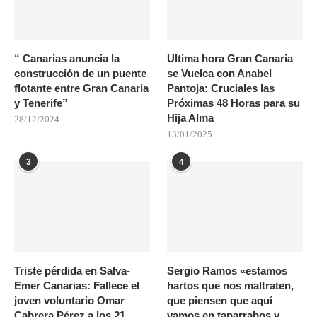
“ Canarias anuncia la
Ultima hora Gran Canaria
construcción de un puente
se Vuelca con Anabel
flotante entre Gran Canaria
Pantoja: Cruciales las
y Tenerife”
Próximas 48 Horas para su
Hija Alma
28/12/2024
13/01/2025
3
4
Triste pérdida en Salva-
Sergio Ramos «estamos
Emer Canarias: Fallece el
hartos que nos maltraten,
joven voluntario Omar
que piensen que aquí
Cabrera Pérez a los 21
vamos en taparrabos y