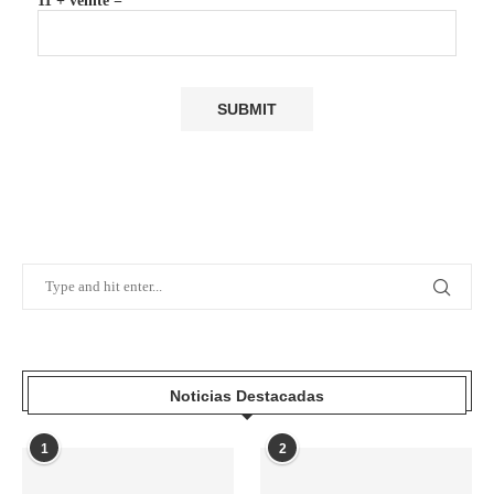
11 + veinte =
Noticias Destacadas
1
2