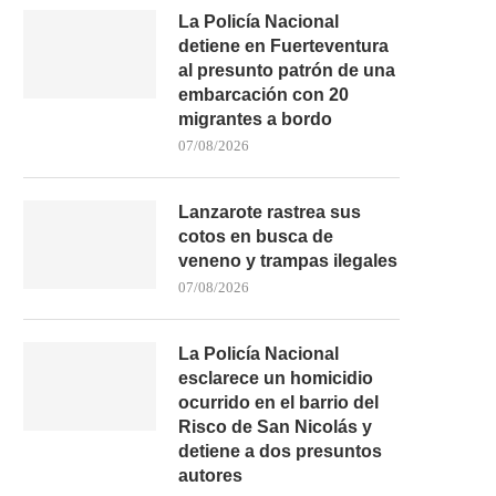
La Policía Nacional
detiene en Fuerteventura
al presunto patrón de una
embarcación con 20
migrantes a bordo
07/08/2026
Lanzarote rastrea sus
cotos en busca de
40 GRADOS, SEQUEDAD Y RIESGO
NC-BC ACUSA A CC DE PA
veneno y trampas ilegales
DE FUEGO: SANTA...
LLAMAR...
07/08/2026
03/08/2026
02/08/2026
La Policía Nacional
esclarece un homicidio
ocurrido en el barrio del
Risco de San Nicolás y
detiene a dos presuntos
autores