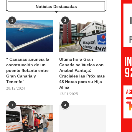
Noticias Destacadas
1
2
“ Canarias anuncia la
Ultima hora Gran
construcción de un
Canaria se Vuelca con
puente flotante entre
Anabel Pantoja:
Gran Canaria y
Cruciales las Próximas
Tenerife”
48 Horas para su Hija
Alma
28/12/2024
13/01/2025
3
4