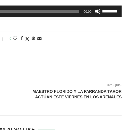
Utiliza
00:00
las
teclas
de
0
flecha
arriba/abajo
para
aumentar
o
disminuir
next post
el
MAESTRO FLORIDO Y LA PARRANDA TAROR
ACTÚAN ESTE VIERNES EN LOS ARENALES
volumen.
AY ALSO LIKE