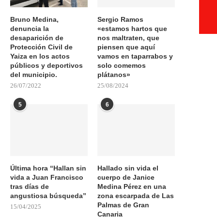
Bruno Medina,
Sergio Ramos
denuncia la
«estamos hartos que
desaparición de
nos maltraten, que
Protección Civil de
piensen que aquí
Yaiza en los actos
vamos en taparrabos y
públicos y deportivos
solo comemos
del municipio.
plátanos»
26/07/2022
25/08/2024
5
6
Última hora “Hallan sin
Hallado sin vida el
vida a Juan Francisco
cuerpo de Janice
tras días de
Medina Pérez en una
angustiosa búsqueda”
zona escarpada de Las
Palmas de Gran
15/04/2025
Canaria