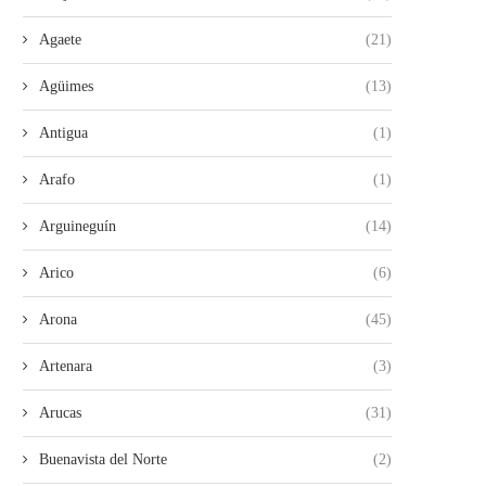
Agaete
(21)
Agüimes
(13)
Antigua
(1)
Arafo
(1)
Arguineguín
(14)
Arico
(6)
Arona
(45)
Artenara
(3)
Arucas
(31)
Buenavista del Norte
(2)