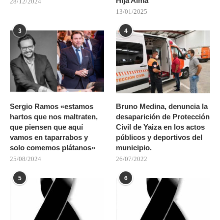
Hija Alma
28/12/2024
13/01/2025
3
4
Sergio Ramos «estamos
Bruno Medina, denuncia la
hartos que nos maltraten,
desaparición de Protección
que piensen que aquí
Civil de Yaiza en los actos
vamos en taparrabos y
públicos y deportivos del
solo comemos plátanos»
municipio.
25/08/2024
26/07/2022
5
6