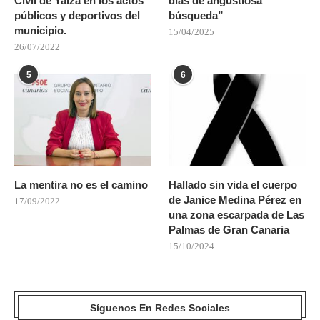
Civil de Yaiza en los actos
días de angustiosa
públicos y deportivos del
búsqueda”
municipio.
15/04/2025
26/07/2022
5
6
La mentira no es el camino
Hallado sin vida el cuerpo
de Janice Medina Pérez en
17/09/2022
una zona escarpada de Las
Palmas de Gran Canaria
15/10/2024
Síguenos En Redes Sociales