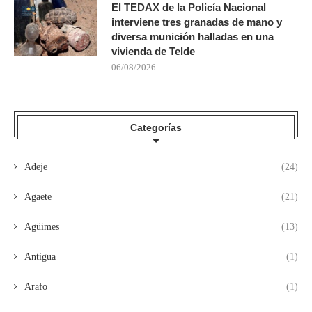
El TEDAX de la Policía Nacional
interviene tres granadas de mano y
diversa munición halladas en una
vivienda de Telde
06/08/2026
Categorías
Adeje
(24)
Agaete
(21)
Agüimes
(13)
Antigua
(1)
Arafo
(1)