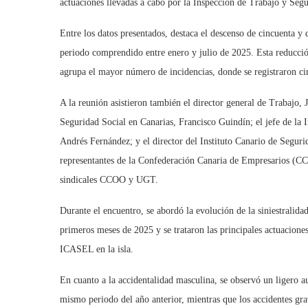
actuaciones llevadas a cabo por la Inspección de Trabajo y Segur
Entre los datos presentados, destaca el descenso de cincuenta y 
periodo comprendido entre enero y julio de 2025. Esta reducción
agrupa el mayor número de incidencias, donde se registraron cin
A la reunión asistieron también el director general de Trabajo, 
Seguridad Social en Canarias, Francisco Guindín; el jefe de la
Andrés Fernández; y el director del Instituto Canario de Segu
representantes de la Confederación Canaria de Empresarios (CC
sindicales CCOO y UGT.
Durante el encuentro, se abordó la evolución de la siniestralida
primeros meses de 2025 y se trataron las principales actuacione
ICASEL en la isla.
En cuanto a la accidentalidad masculina, se observó un ligero a
mismo periodo del año anterior, mientras que los accidentes gra