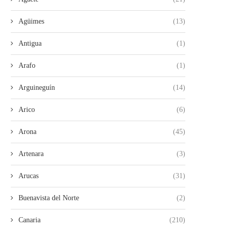
Agüimes
(13)
Antigua
(1)
Arafo
(1)
Arguineguín
(14)
EL DRAMA DEL PERSONAL
HARÍA DISPONDRÁ DE
LABORAL DEL HOSPITAL
SERVICIO PERMANENT
Arico
(6)
INSULAR...
BOMBEROS...
Arona
(45)
22/07/2026
02/07/2026
Artenara
(3)
Arucas
(31)
Buenavista del Norte
(2)
Canaria
(210)