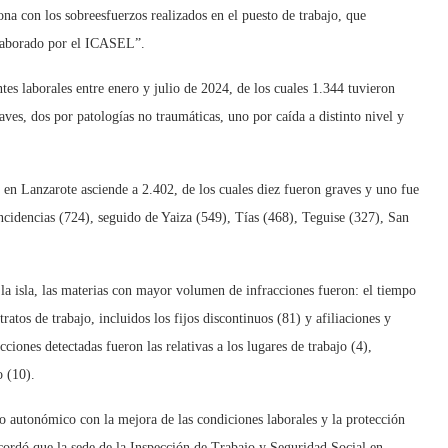
iona con los sobreesfuerzos realizados en el puesto de trabajo, que
elaborado por el ICASEL”.
tes laborales entre enero y julio de 2024, de los cuales 1.344 tuvieron
ves, dos por patologías no traumáticas, uno por caída a distinto nivel y
es en Lanzarote asciende a 2.402, de los cuales diez fueron graves y uno fue
ncidencias (724), seguido de Yaiza (549), Tías (468), Teguise (327), San
 la isla, las materias con mayor volumen de infracciones fueron: el tiempo
ratos de trabajo, incluidos los fijos discontinuos (81) y afiliaciones y
iones detectadas fueron las relativas a los lugares de trabajo (4),
o (10).
 autonómico con la mejora de las condiciones laborales y la protección
ecordó que la sede de la Inspección de Trabajo y Seguridad Social en