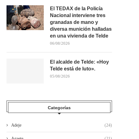
El TEDAX de la Policía
Nacional interviene tres
granadas de mano y
diversa munición halladas
en una vivienda de Telde
06/08/2026
El alcalde de Telde: «Hoy
Telde está de luto».
05/08/2026
Categorías
Adeje
(24)
Agaete
(21)