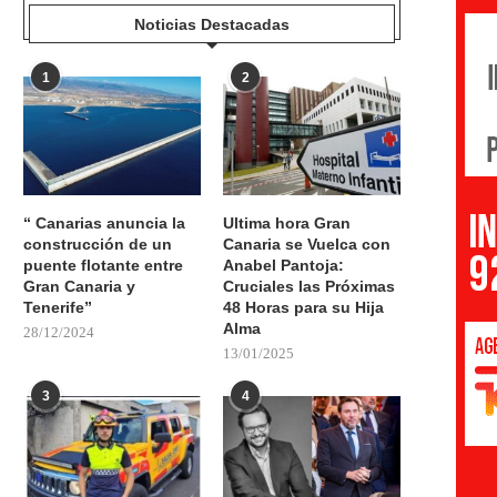
Noticias Destacadas
1
2
“ Canarias anuncia la
Ultima hora Gran
construcción de un
Canaria se Vuelca con
puente flotante entre
Anabel Pantoja:
Gran Canaria y
Cruciales las Próximas
Tenerife”
48 Horas para su Hija
Alma
28/12/2024
13/01/2025
3
4