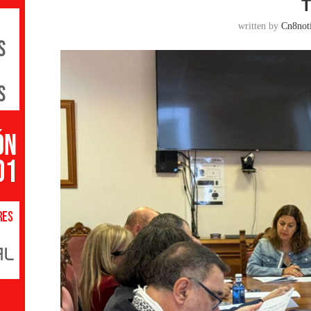
T
written by
Cn8noti