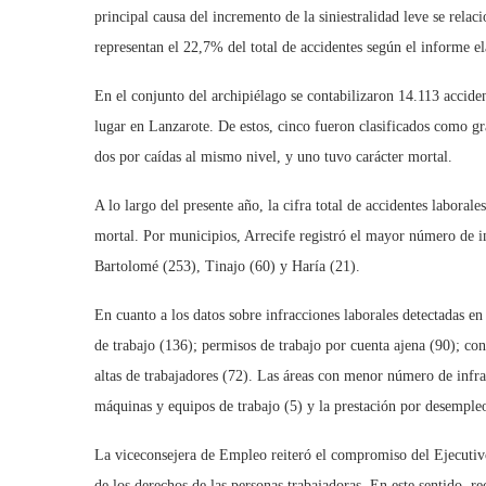
principal causa del incremento de la siniestralidad leve se relac
representan el 22,7% del total de accidentes según el informe 
En el conjunto del archipiélago se contabilizaron 14.113 acciden
lugar en Lanzarote. De estos, cinco fueron clasificados como gra
dos por caídas al mismo nivel, y uno tuvo carácter mortal.
A lo largo del presente año, la cifra total de accidentes laboral
mortal. Por municipios, Arrecife registró el mayor número de i
Bartolomé (253), Tinajo (60) y Haría (21).
En cuanto a los datos sobre infracciones laborales detectadas en
de trabajo (136); permisos de trabajo por cuenta ajena (90); cont
altas de trabajadores (72). Las áreas con menor número de infracc
máquinas y equipos de trabajo (5) y la prestación por desemple
La viceconsejera de Empleo reiteró el compromiso del Ejecutivo
de los derechos de las personas trabajadoras. En este sentido, r