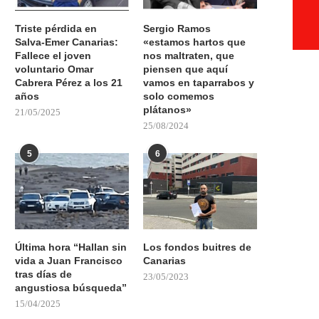
Triste pérdida en
Sergio Ramos
Salva-Emer Canarias:
«estamos hartos que
Fallece el joven
nos maltraten, que
voluntario Omar
piensen que aquí
Cabrera Pérez a los 21
vamos en taparrabos y
años
solo comemos
plátanos»
21/05/2025
25/08/2024
5
6
Última hora “Hallan sin
Los fondos buitres de
vida a Juan Francisco
Canarias
tras días de
23/05/2023
angustiosa búsqueda”
15/04/2025