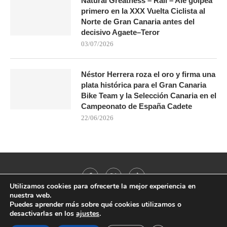
Natural Greatness – Rali – Ale golpea
primero en la XXX Vuelta Ciclista al
Norte de Gran Canaria antes del
decisivo Agaete–Teror
03/07/2026
Néstor Herrera roza el oro y firma una
plata histórica para el Gran Canaria
Bike Team y la Selección Canaria en el
Campeonato de España Cadete
22/06/2026
Utilizamos cookies para ofrecerte la mejor experiencia en
nuestra web.
Puedes aprender más sobre qué cookies utilizamos o
desactivarlas en los
ajustes
.
@2021 - All Right Reserved. Designed and Developed by
PenciDesign