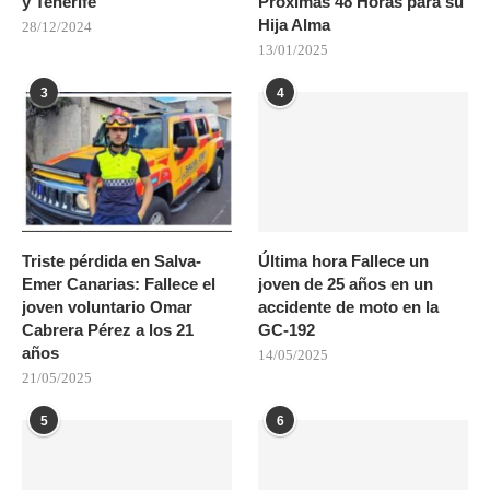
y Tenerife”
Próximas 48 Horas para su
Hija Alma
28/12/2024
13/01/2025
3
4
Triste pérdida en Salva-
Última hora Fallece un
Emer Canarias: Fallece el
joven de 25 años en un
joven voluntario Omar
accidente de moto en la
Cabrera Pérez a los 21
GC-192
años
14/05/2025
21/05/2025
5
6