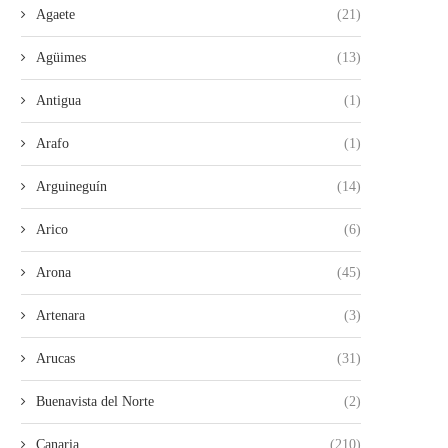
Agaete
(21)
Agüimes
(13)
Antigua
(1)
Arafo
(1)
Arguineguín
(14)
Arico
(6)
Arona
(45)
Artenara
(3)
Arucas
(31)
Buenavista del Norte
(2)
Canaria
(210)