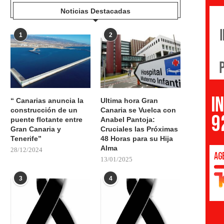
Noticias Destacadas
1
2
“ Canarias anuncia la
Ultima hora Gran
construcción de un
Canaria se Vuelca con
puente flotante entre
Anabel Pantoja:
Gran Canaria y
Cruciales las Próximas
Tenerife”
48 Horas para su Hija
Alma
28/12/2024
13/01/2025
3
4