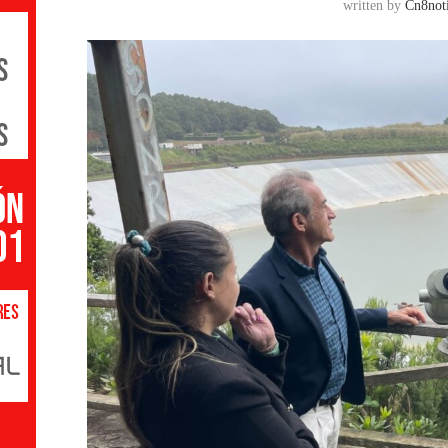
written by
Cn8noti