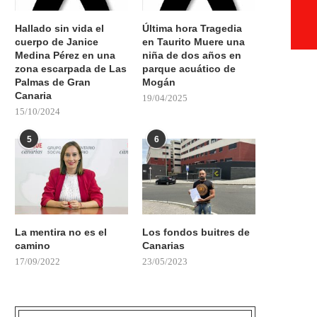
Hallado sin vida el
Última hora Tragedia
cuerpo de Janice
en Taurito Muere una
Medina Pérez en una
niña de dos años en
zona escarpada de Las
parque acuático de
Palmas de Gran
Mogán
Canaria
19/04/2025
15/10/2024
5
6
La mentira no es el
Los fondos buitres de
camino
Canarias
17/09/2022
23/05/2023