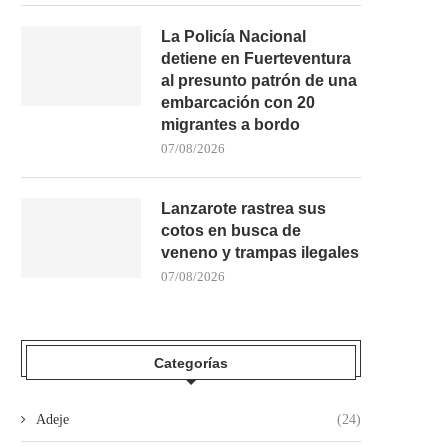
La Policía Nacional
detiene en Fuerteventura
al presunto patrón de una
embarcación con 20
migrantes a bordo
07/08/2026
Lanzarote rastrea sus
EL PAPA RECIBE ‘LAS OTRAS
UN HOMBRE DE 32 AÑOS 
cotos en busca de
HISTORIAS DEL VOLCÁN’,...
TRAS UN...
veneno y trampas ilegales
13/06/2026
07/06/2026
07/08/2026
Categorías
Adeje
(24)