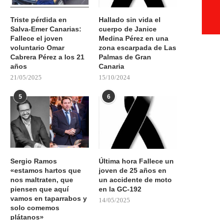
Triste pérdida en
Hallado sin vida el
Salva-Emer Canarias:
cuerpo de Janice
Fallece el joven
Medina Pérez en una
voluntario Omar
zona escarpada de Las
Cabrera Pérez a los 21
Palmas de Gran
años
Canaria
21/05/2025
15/10/2024
5
6
Sergio Ramos
Última hora Fallece un
«estamos hartos que
joven de 25 años en
nos maltraten, que
un accidente de moto
piensen que aquí
en la GC-192
vamos en taparrabos y
14/05/2025
solo comemos
plátanos»