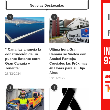
Noticias Destacadas
1
2
“ Canarias anuncia la
Ultima hora Gran
construcción de un
Canaria se Vuelca con
puente flotante entre
Anabel Pantoja:
Gran Canaria y
Cruciales las Próximas
Tenerife”
48 Horas para su Hija
Alma
28/12/2024
13/01/2025
3
4