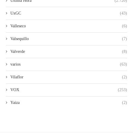
Ultima Hora
(2.720)
UxGC
(43)
Valleseco
(6)
Valsequillo
(7)
Valverde
(8)
varios
(63)
Vilaflor
(2)
VOX
(253)
Yaiza
(2)