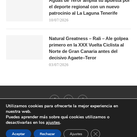
Aguas de Teror amplía su apuesta por
el deporte regional con un nuevo
patrocinio al La Laguna Tenerife
10/07/2026
Natural Greatness – Rali – Ale golpea
primero en la XXX Vuelta Ciclista al
Norte de Gran Canaria antes del
decisivo Agaete–Teror
03/07/2026
Utilizamos cookies para ofrecerte la mejor experiencia en
nuestra web.
Puedes aprender más sobre qué cookies utilizamos o
desactivarlas en los
ajustes
.
@2021 - All Right Reserved. Designed and Developed by
PenciDesign
CERRAR EL BANNER
Aceptar
Rechazar
Ajustes
BACK TO TOP