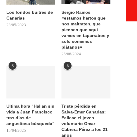
Los fondos buitres de
Sergio Ramos
Canarias
«estamos hartos que
nos maltraten, que
23/05/2023
piensen que aquí
vamos en taparrabos y
solo comemos
plátanos»
25/08/2024
5
6
Última hora “Hallan sin
Triste pérdida en
vida a Juan Francisco
Salva-Emer Canarias:
tras días de
Fallece el joven
angustiosa búsqueda”
voluntario Omar
Cabrera Pérez a los 21
15/04/2025
años