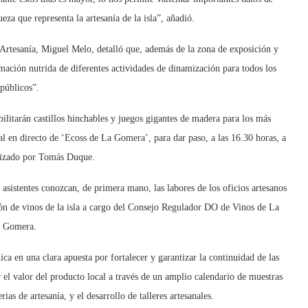
ueza que representa la artesanía de la isla”, añadió.
e Artesanía, Miguel Melo, detalló que, además de la zona de exposición y
amación nutrida de diferentes actividades de dinamización para todos los
públicos”.
abilitarán castillos hinchables y juegos gigantes de madera para los más
al en directo de ‘Ecoss de La Gomera’, para dar paso, a las 16.30 horas, a
nizado por Tomás Duque.
s asistentes conozcan, de primera mano, las labores de los oficios artesanos
ión de vinos de la isla a cargo del Consejo Regulador DO de Vinos de La
Gomera.
a en una clara apuesta por fortalecer y garantizar la continuidad de las
r el valor del producto local a través de un amplio calendario de muestras
rias de artesanía, y el desarrollo de talleres artesanales.