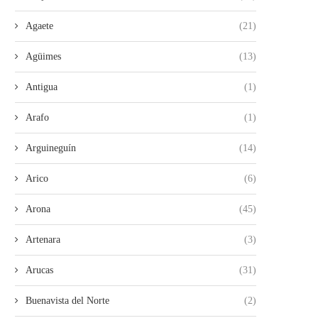
Agaete
(21)
Agüimes
(13)
Antigua
(1)
Arafo
(1)
Arguineguín
(14)
Arico
(6)
Arona
(45)
Artenara
(3)
Arucas
(31)
Buenavista del Norte
(2)