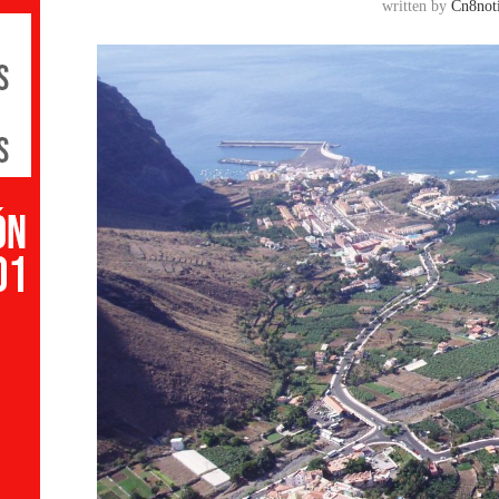
written by
Cn8noti