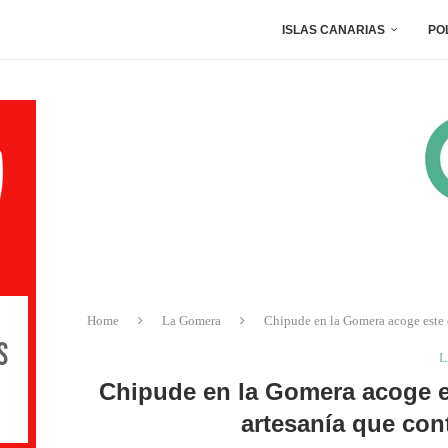
ISLAS CANARIAS
PO
Home
La Gomera
Chipude en la Gomera acoge este 
L
Chipude en la Gomera acoge 
artesanía que con