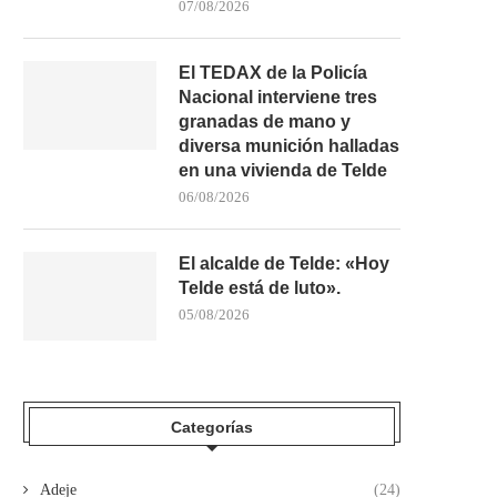
07/08/2026
El TEDAX de la Policía
Nacional interviene tres
granadas de mano y
diversa munición halladas
AMPLIO OPERATIVO EN LA
ACCIDENTE DE GUAGUA 
en una vivienda de Telde
GOMERA PARA LOCALIZAR A...
GOMERA: UN FALLECID
06/08/2026
02/05/2026
10/04/2026
El alcalde de Telde: «Hoy
Telde está de luto».
05/08/2026
Categorías
Adeje
(24)